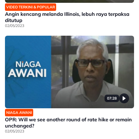
VIDEO TERKINI & POPULAR
Angin kencang melanda Illinois, lebuh raya terpaksa
ditutup
02/05/2023
07:28
NIAGA AWANI
OPR: Will we see another round of rate hike or remain
unchanged?
02/05/2023