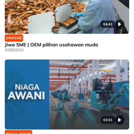
04:41
JIWASME
Jiwa SME | OEM pilihan usahawan muda
02/05/2023
02:01
NIAGA AWANI