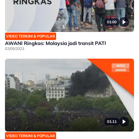
01:00
VIDEO TERKINI & POPULAR
AWANI Ringkas: Malaysia jadi transit PATI
02/05/2023
01:11
VIDEO TERKINI & POPULAR