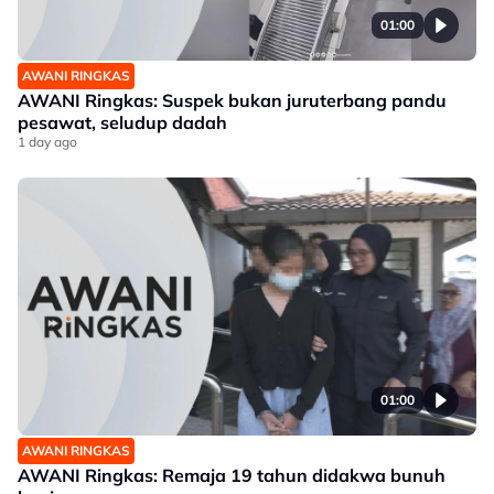
01:00
AWANI RINGKAS
AWANI Ringkas: Suspek bukan juruterbang pandu
pesawat, seludup dadah
1 day ago
01:00
AWANI RINGKAS
AWANI Ringkas: Remaja 19 tahun didakwa bunuh