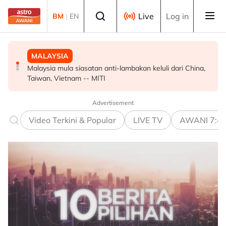
Skip to main content
Select language
Live
Log in
BM
|
EN
MALAYSIA
MALAYSIA
MALAYSIA
Malaysia mula siasatan anti-lambakan keluli dari China,
Wanita didenda RM75,000 mengaku salah beri rasuah
Ismail Sabri didakwa esok di Mahkamah Sesyen Kuala
Taiwan, Vietnam -- MITI
kepada pegawai jas
Lumpur
Advertisement
Video Terkini & Popular
LIVE TV
AWANI 7:4