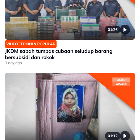
01:26
VIDEO TERKINI & POPULAR
JKDM sabah tumpas cubaan seludup barang
bersubsidi dan rokok
1 day ago
01:12