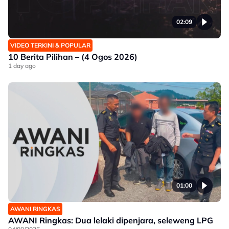
02:09
VIDEO TERKINI & POPULAR
10 Berita Pilihan – (4 Ogos 2026)
1 day ago
01:00
AWANI RINGKAS
AWANI Ringkas: Dua lelaki dipenjara, seleweng LPG