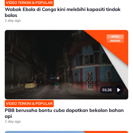
VIDEO TERKINI & POPULAR
Wabak Ebola di Congo kini melebihi kapasiti tindak
balas
1 day ago
01:26
VIDEO TERKINI & POPULAR
PBB berusaha bantu cuba dapatkan bekalan bahan
api
1 day ago