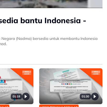
edia bantu Indonesia -
a Negara (Nadma) bersedia untuk membantu Indonesia
had.
01:18
01:30