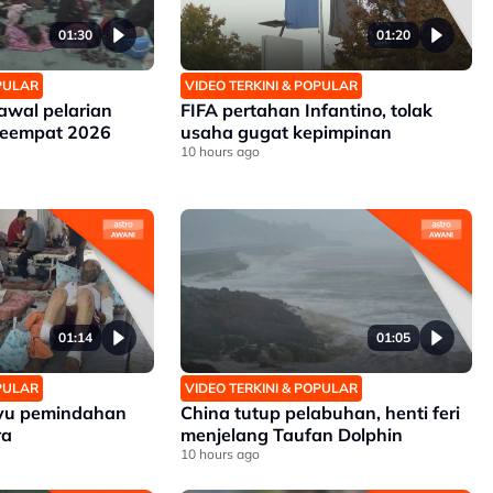
01:30
01:20
OPULAR
VIDEO TERKINI & POPULAR
awal pelarian
FIFA pertahan Infantino, tolak
keempat 2026
usaha gugat kepimpinan
10 hours ago
01:14
01:05
OPULAR
VIDEO TERKINI & POPULAR
ayu pemindahan
China tutup pelabuhan, henti feri
ra
menjelang Taufan Dolphin
10 hours ago