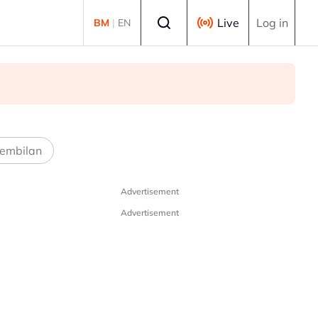
Select language
Live
Log in
BM
|
EN
Thye
embilan
Advertisement
Advertisement