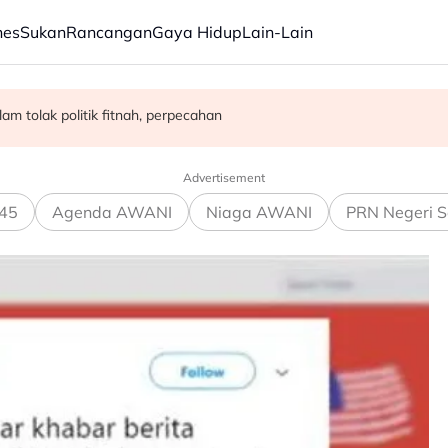
nes
Sukan
Rancangan
Gaya Hidup
Lain-Lain
egah penyalahgunaan dadah dalam kalangan kanak-kanak - Lee Lam 
ngan Malaysia-Indonesia
m tolak politik fitnah, perpecahan
Advertisement
45
Agenda AWANI
Niaga AWANI
PRN Negeri S