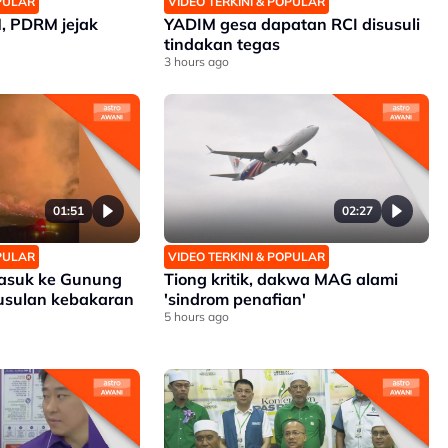
OPULAR
VIDEO TERKINI & POPULAR
 PDRM jejak
YADIM gesa dapatan RCI disusuli
tindakan tegas
3 hours ago
01:51
02:27
OPULAR
VIDEO TERKINI & POPULAR
asuk ke Gunung
Tiong kritik, dakwa MAG alami
usulan kebakaran
'sindrom penafian'
5 hours ago