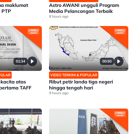
ma maklumat
Astro AWANI ungguli Program
i PTP
Media Pelancongan Terbaik
8 hours ago
01:34
00:50
OPULAR
VIDEO TERKINI & POPULAR
kacita atas
Ribut petir landa tiga negeri
 pertama TAFF
hingga tengah hari
9 hours ago