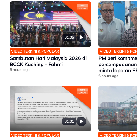
01:05
VIDEO TERKINI & POPULAR
VIDEO TERKINI & P
Sambutan Hari Malaysia 2026 di
PM beri komitm
BCCK Kuching - Fahmi
persempadanan
6 hours ago
minta laporan S
6 hours ago
01:01
VIDEO TERKINI & POPULAR
VIDEO TERKINI & P