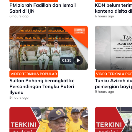
PM ziarah Fadillah dan Ismail
KDN belum teri
Sabri di IJN
kontena disita d
6 hours ago
6 hours ago
01:25
VIDEO TERKINI & POPULAR
VIDEO TERKINI & P
Sultan Pahang berangkat ke
Tunku Azizah du
Persandingan Tengku Puteri
pemergian bayi
Ilyana
9 hours ago
9 hours ago