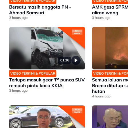
VIDEO TERKINI & POPULAR
VIDEO TERKINI & P
Bersatu masih anggota PN -
AMK gesa SPRM,
Ahmad Samsuri
aliran wang
3 hours ago
3 hours ago
01:26
VIDEO TERKINI & POPULAR
VIDEO TERKINI & P
Terlupa masuk gear 'P' punca SUV
Semua laluan m
rempuh pintu kaca KKIA
Bromo ditutup s
3 hours ago
hutan
4 hours ago