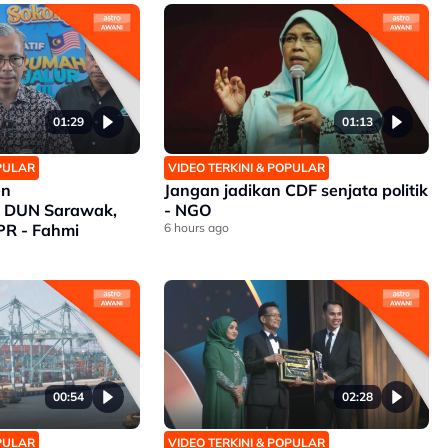
01:29
01:13
OPULAR
VIDEO TERKINI & POPULAR
en
Jangan jadikan CDF senjata politik
 DUN Sarawak,
- NGO
PR - Fahmi
6 hours ago
00:54
02:28
OPULAR
VIDEO TERKINI & POPULAR