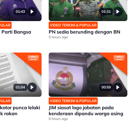
01:43
01:31
OPULAR
VIDEO TERKINI & POPULAR
i Parti Bangsa
PN sedia berunding dengan BN
5 hours ago
01:04
00:59
OPULAR
VIDEO TERKINI & POPULAR
kotor punca lelaki
JIM siasat logo jabatan pada
k rakan
kenderaan dipandu warga asing
6 hours ago