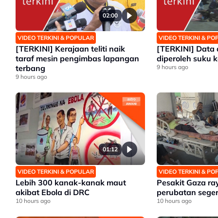
02:00
VIDEO TERKINI & POPULAR
VIDEO TERKINI & P
[TERKINI] Kerajaan teliti naik
[TERKINI] Data 
taraf mesin pengimbas lapangan
diperoleh suku 
terbang
9 hours ago
9 hours ago
01:12
VIDEO TERKINI & POPULAR
VIDEO TERKINI & P
Lebih 300 kanak-kanak maut
Pesakit Gaza r
akibat Ebola di DRC
perubatan sege
10 hours ago
10 hours ago