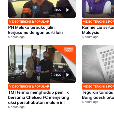
01:27
VIDEO TERKINI & POPULAR
VIDEO TERKINI & P
PH Melaka terbuka jalin
Ronnie Liu serta
kerjasama dengan parti lain
Malaysia
5 hours ago
5 hours ago
01:27
VIDEO TERKINI & POPULAR
VIDEO TERKINI & P
TMJ terima menghadap pemilik
Teguran tandas 
bersama Chelsea FC menjelang
Bangladesh teta
aksi persahabatan malam ini
6 hours ago
6 hours ago