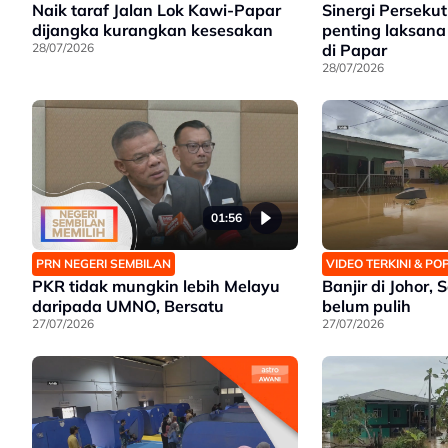
Naik taraf Jalan Lok Kawi-Papar
Sinergi Perseku
dijangka kurangkan kesesakan
penting laksana 
28/07/2026
di Papar
28/07/2026
01:56
PRN NEGERI SEMBILAN
VIDEO TERKINI & P
PKR tidak mungkin lebih Melayu
Banjir di Johor,
daripada UMNO, Bersatu
belum pulih
27/07/2026
27/07/2026