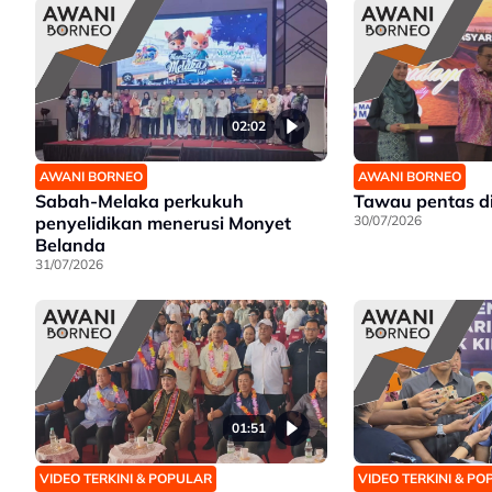
02:02
AWANI BORNEO
AWANI BORNEO
Sabah-Melaka perkukuh
Tawau pentas d
penyelidikan menerusi Monyet
30/07/2026
Belanda
31/07/2026
01:51
VIDEO TERKINI & POPULAR
VIDEO TERKINI & P