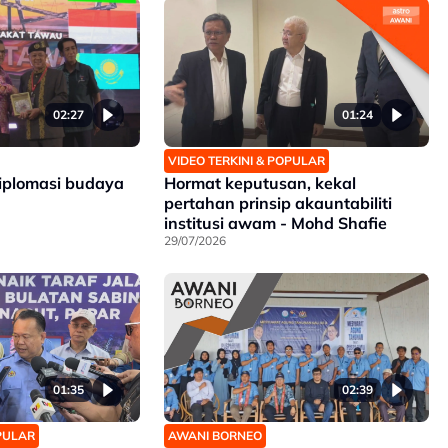
02:27
01:24
VIDEO TERKINI & POPULAR
iplomasi budaya
Hormat keputusan, kekal
pertahan prinsip akauntabiliti
institusi awam - Mohd Shafie
29/07/2026
01:35
02:39
OPULAR
AWANI BORNEO