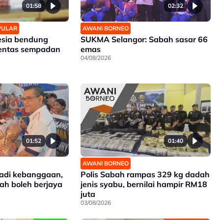
01:58
02:32
OPULAR
AWANI BORNEO
esia bendung
SUKMA Selangor: Sabah sasar 66
entas sempadan
emas
04/08/2026
01:52
01:40
AWANI BORNEO
jadi kebanggaan,
Polis Sabah rampas 329 kg dadah
bah boleh berjaya
jenis syabu, bernilai hampir RM18
juta
03/08/2026