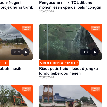
tuan-Negeri
Pengusaha miliki TOL dibenar
projek hurai trafik
mohon lesen operasi pelancongan
27/07/2026
00:59
01:08
OPULAR
VIDEO TERKINI & POPULAR
 Sabah masih
Ribut petir, hujan lebat dijangka
landa beberapa negeri
27/07/2026