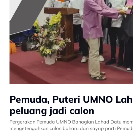
Pemuda, Puteri UMNO Laha
peluang jadi calon
Pergerakan Pemuda UMNO Bahagian Lahad Datu memin
mengetengahkan calon baharu dari sayap parti Pemuda