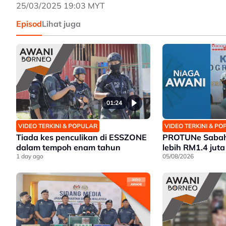
25/03/2025 19:03 MYT
Episod
Lihat juga
01:24
VIDEO TERKINI & POPULAR
VIDEO TERKINI & P
Tiada kes penculikan di ESSZONE
PROTUNe Sabah 
dalam tempoh enam tahun
lebih RM1.4 juta
1 day ago
05/08/2026