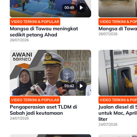
00:49
VIDEO TERKINI & POPULAR
VIDEO TERKINI & P
Mangsa di Tawau meningkat
Mangsa di Tawa
sedikit petang Ahad
26/07/2026
26/07/2026
01:42
VIDEO TERKINI & POPULAR
VIDEO TERKINI & P
Pengoperasian aset TLDM di
Jualan diesel d
Sabah jadi keutamaan
untuk Mac, April
24/07/2026
liter
24/07/2026