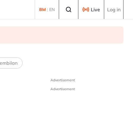
Select language
Live
Log in
BM
|
EN
embilan
Advertisement
Advertisement