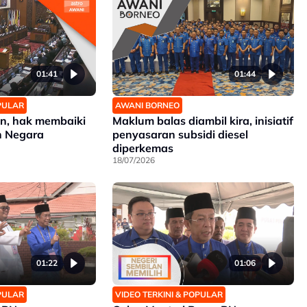
01:41
01:44
OPULAR
AWANI BORNEO
n, hak membaiki
Maklum balas diambil kira, inisiatif
 Negara
penyasaran subsidi diesel
diperkemas
18/07/2026
01:22
01:06
OPULAR
VIDEO TERKINI & POPULAR