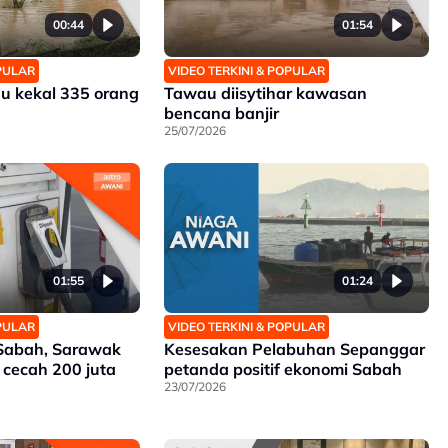
00:44
01:54
OPULAR
VIDEO TERKINI & POPULAR
u kekal 335 orang
Tawau diisytihar kawasan
bencana banjir
25/07/2026
01:55
01:24
OPULAR
VIDEO TERKINI & POPULAR
i Sabah, Sarawak
Kesesakan Pelabuhan Sepanggar
 cecah 200 juta
petanda positif ekonomi Sabah
23/07/2026