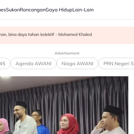
nes
Sukan
Rancangan
Gaya Hidup
Lain-Lain
moral warga PDRM, ATM - KPN
an, bina daya tahan kolektif - Mohamed Khaled
angsa diselamatkan - Polis
Advertisement
45
Agenda AWANI
Niaga AWANI
PRN Negeri S