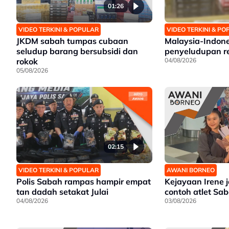
01:26
VIDEO TERKINI & POPULAR
VIDEO TERKINI & P
JKDM sabah tumpas cubaan
Malaysia-Indon
seludup barang bersubsidi dan
penyeludupan r
rokok
04/08/2026
05/08/2026
02:15
VIDEO TERKINI & POPULAR
AWANI BORNEO
Polis Sabah rampas hampir empat
Kejayaan Irene 
tan dadah setakat Julai
contoh atlet Sa
04/08/2026
03/08/2026