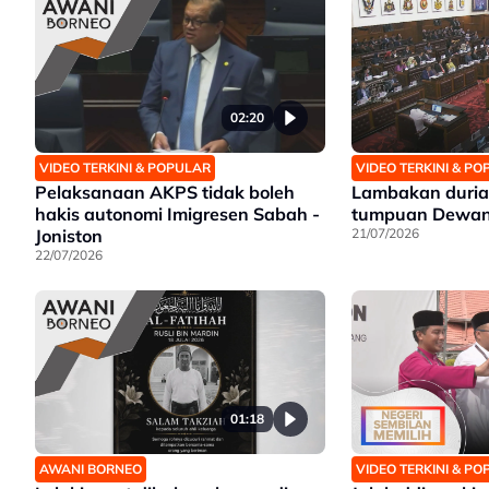
02:20
VIDEO TERKINI & POPULAR
VIDEO TERKINI & P
Pelaksanaan AKPS tidak boleh
Lambakan duria
hakis autonomi Imigresen Sabah -
tumpuan Dewan
Joniston
21/07/2026
22/07/2026
01:18
AWANI BORNEO
VIDEO TERKINI & P