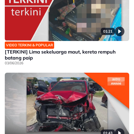
01:21
VIDEO TERKINI & POPULAR
[TERKINI] Lima sekeluarga maut, kereta rempuh
batang paip
03/06/2026
01:43