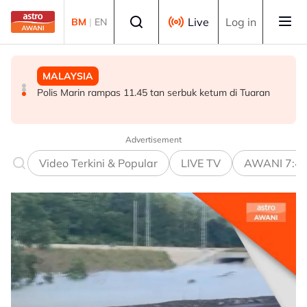
Skip to main content
Select language
Live
Log in
BM
|
EN
MALAYSIA
MALAYSIA
MALAYSIA
Kes penagihan dadah di Terengganu turun 7.2 peratus -
Pengalaman Malaysia tangani kepelbagaian agama
Polis Marin rampas 11.45 tan serbuk ketum di Tuaran
AADK
tawar pengajaran kepada dunia - Aaron
Advertisement
Video Terkini & Popular
LIVE TV
AWANI 7:4