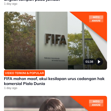
1 day ago
01:38
VIDEO TERKINI & POPULAR
FIFA mohon maaf, akui kesilapan urus cadangan hak
komersial Piala Dunia
1 day ago