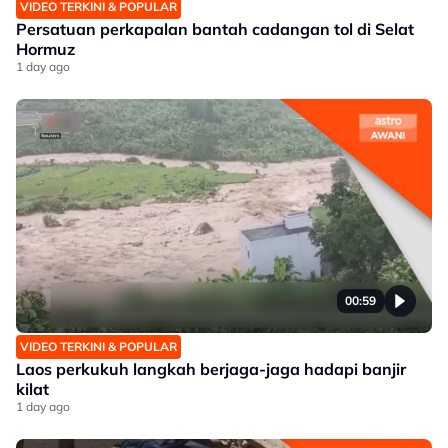
VIDEO TERKINI & POPULAR
Persatuan perkapalan bantah cadangan tol di Selat
Hormuz
1 day ago
00:59
VIDEO TERKINI & POPULAR
Laos perkukuh langkah berjaga-jaga hadapi banjir
kilat
1 day ago