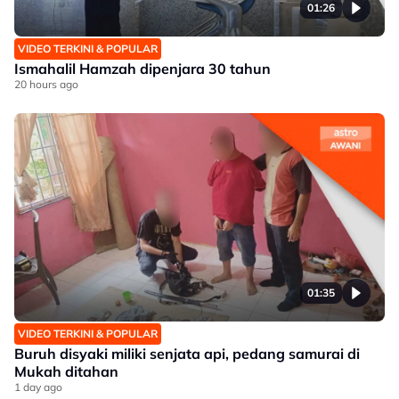
01:26
VIDEO TERKINI & POPULAR
Ismahalil Hamzah dipenjara 30 tahun
20 hours ago
01:35
VIDEO TERKINI & POPULAR
Buruh disyaki miliki senjata api, pedang samurai di
Mukah ditahan
1 day ago