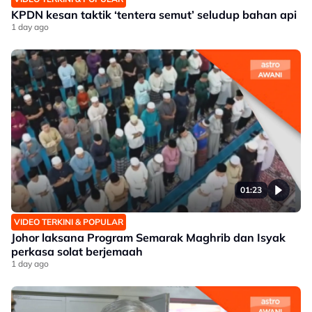
KPDN kesan taktik ‘tentera semut’ seludup bahan api
1 day ago
01:23
VIDEO TERKINI & POPULAR
Johor laksana Program Semarak Maghrib dan Isyak
perkasa solat berjemaah
1 day ago