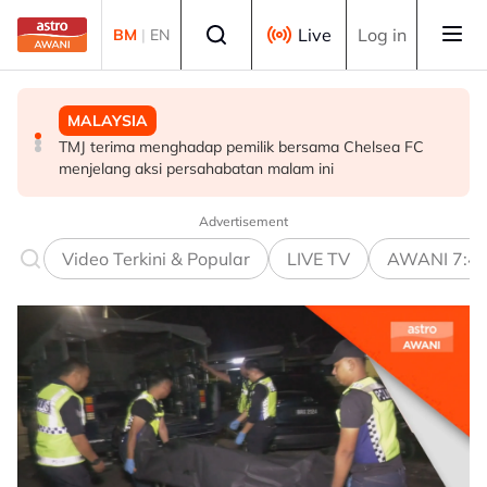
Skip to main content
Select language
Live
Log in
BM
|
EN
MALAYSIA
SUKAN
MALAYSIA
TMJ terima menghadap pemilik bersama Chelsea FC
Gabriel Palmero sah milik JDT!
Kementerian Komunikasi akan cadang gotong-royong
menjelang aksi persahabatan malam ini
mega perangi Aedes - Fahmi
Advertisement
Video Terkini & Popular
LIVE TV
AWANI 7:4