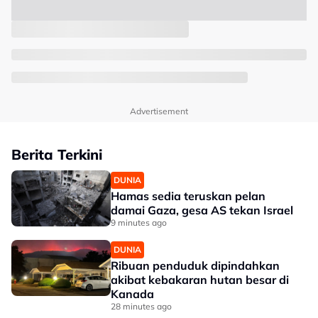
Advertisement
Berita Terkini
DUNIA
Hamas sedia teruskan pelan
damai Gaza, gesa AS tekan Israel
9 minutes ago
DUNIA
Ribuan penduduk dipindahkan
akibat kebakaran hutan besar di
Kanada
28 minutes ago