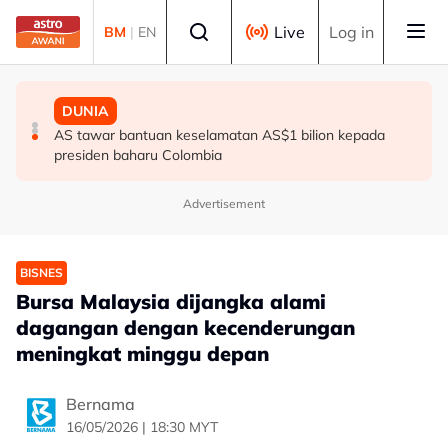
Skip to main content
Select language
Live
Log in
BM
|
EN
DUNIA
DUNIA
DUNIA
Hamas sedia teruskan pelan damai Gaza, gesa AS
Ribuan penduduk dipindahkan akibat kebakaran hutan
AS tawar bantuan keselamatan AS$1 bilion kepada
tekan Israel
besar di Kanada
presiden baharu Colombia
Advertisement
BISNES
Bursa Malaysia dijangka alami
dagangan dengan kecenderungan
meningkat minggu depan
Bernama
16/05/2026 | 18:30 MYT