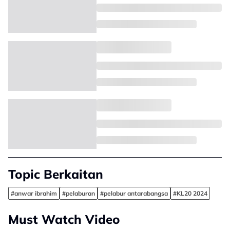
Topic Berkaitan
#anwar ibrahim
#pelaburan
#pelabur antarabangsa
#KL20 2024
Must Watch Video