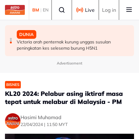
Skip to main content
Select language
Live
Log in
BM
|
EN
BISNES
POLITIK
DUNIA
Selangor umum RS-2, sasar nilai ekonomi RM600 bilion
Abdul Hadi dakwa Bersatu terkeluar PN, Azmin
Victoria arah penternak kurung unggas susulan
menjelang 2030 - Amirudin
tegaskan masih anggota sah
peningkatan kes selesema burung H5N1
Advertisement
BISNES
KL20 2024: Pelabur asing iktiraf masa
tepat untuk melabur di Malaysia - PM
Hasimi Muhamad
22/04/2024 | 11:50 MYT