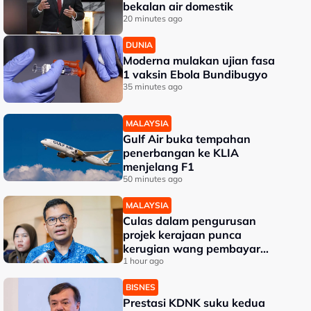
bekalan air domestik
20 minutes ago
DUNIA
Moderna mulakan ujian fasa
1 vaksin Ebola Bundibugyo
35 minutes ago
MALAYSIA
Gulf Air buka tempahan
penerbangan ke KLIA
menjelang F1
50 minutes ago
MALAYSIA
Culas dalam pengurusan
projek kerajaan punca
kerugian wang pembayar
cukai - Akmal
1 hour ago
BISNES
Prestasi KDNK suku kedua