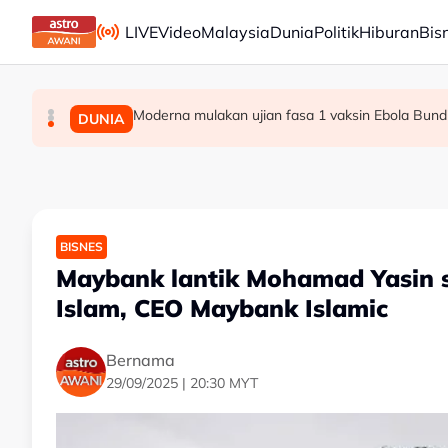
Skip to main content
LIVE
Video
Malaysia
Dunia
Politik
Hiburan
Bis
Moderna mulakan ujian fasa 1 vaksin Ebola Bund
Gangguan seksual, buli siber pelajar: JPNPP s
Permintaan pusat data di Selangor tidak ber
MALAYSIA
MALAYSIA
DUNIA
BISNES
Maybank lantik Mohamad Yasin 
Islam, CEO Maybank Islamic
Bernama
29/09/2025 | 20:30 MYT