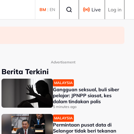
Select language
Live
Log in
BM
|
EN
Advertisement
Berita Terkini
MALAYSIA
Gangguan seksual, buli siber
pelajar: JPNPP siasat, kes
dalam tindakan polis
5 minutes ago
MALAYSIA
Permintaan pusat data di
Selangor tidak beri tekanan