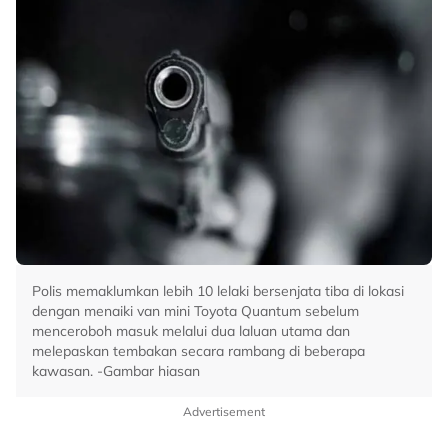
Polis memaklumkan lebih 10 lelaki bersenjata tiba di lokasi
dengan menaiki van mini Toyota Quantum sebelum
menceroboh masuk melalui dua laluan utama dan
melepaskan tembakan secara rambang di beberapa
kawasan. -Gambar hiasan
Advertisement