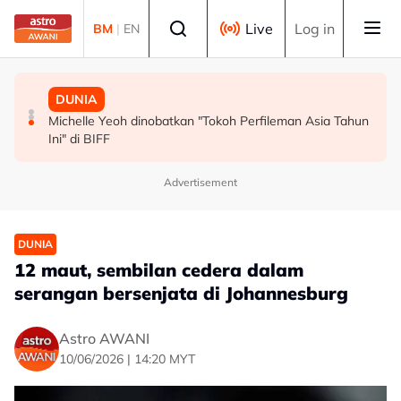
Skip to main content
Select language
Live
Log in
BM
|
EN
MALAYSIA
MALAYSIA
DUNIA
Persepsi negatif terhadap Bukit Malut tidak berasaskan
Insiden rempuhan Jalan Ampang: Pendakwaan bantah
Michelle Yeoh dinobatkan "Tokoh Perfileman Asia Tahun
fakta - Ahli Akademik
permohonan batal pertuduhan bunuh
Ini" di BIFF
Advertisement
DUNIA
12 maut, sembilan cedera dalam
serangan bersenjata di Johannesburg
Astro AWANI
10/06/2026 | 14:20 MYT