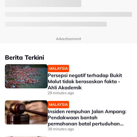
Advertisement
Berita Terkini
MALAYSIA
Persepsi negatif terhadap Bukit
Malut tidak berasaskan fakta -
Ahli Akademik
29 minutes ago
MALAYSIA
Insiden rempuhan Jalan Ampang:
Pendakwaan bantah
permohonan batal pertuduhan
bunuh
39 minutes ago