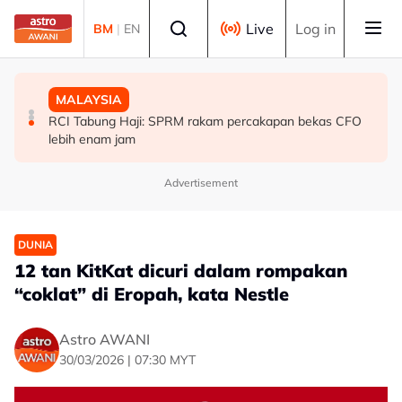
Skip to main content
Select language
Live
Log in
BM
|
EN
MALAYSIA
MALAYSIA
MALAYSIA
Johor laksana Program Semarak Maghrib dan Isyak
Bahas RCI TH: Sebanyak 35 hingga 40 Ahli Parlimen
RCI Tabung Haji: SPRM rakam percakapan bekas CFO
perkasa solat berjemaah
bersedia, berminat ambil bahagian - Fahmi
lebih enam jam
Advertisement
DUNIA
12 tan KitKat dicuri dalam rompakan
“coklat” di Eropah, kata Nestle
Astro AWANI
30/03/2026 | 07:30 MYT