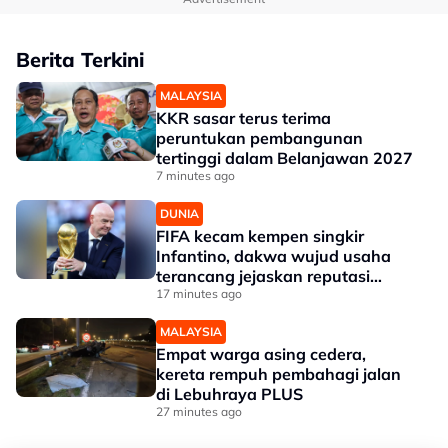
Berita Terkini
MALAYSIA
KKR sasar terus terima
peruntukan pembangunan
tertinggi dalam Belanjawan 2027
7 minutes ago
DUNIA
FIFA kecam kempen singkir
Infantino, dakwa wujud usaha
terancang jejaskan reputasi
Presiden
17 minutes ago
MALAYSIA
Empat warga asing cedera,
kereta rempuh pembahagi jalan
di Lebuhraya PLUS
27 minutes ago