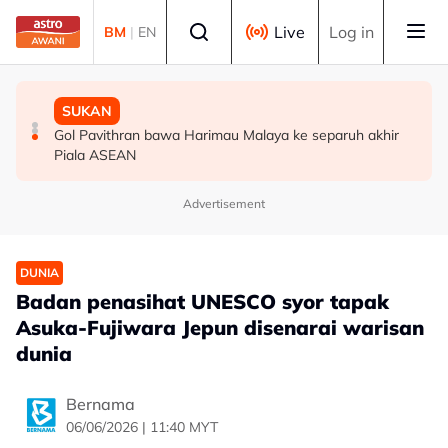
Skip to main content
Select language
Live
Log in
BM
|
EN
MALAYSIA
MALAYSIA
SUKAN
Berita tempatan pilihan sepanjang hari ini
Bapa lemas cuba selamatkan anak jatuh kolam ikan
Gol Pavithran bawa Harimau Malaya ke separuh akhir
Piala ASEAN
Advertisement
DUNIA
Badan penasihat UNESCO syor tapak
Asuka-Fujiwara Jepun disenarai warisan
dunia
Bernama
06/06/2026 | 11:40 MYT