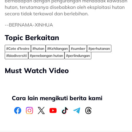
berhadapan dengan pengurangan mendadak kawasan
hutan, terutamanya disebabkan oleh eksploitasi hutan
secara tidak terkawal dan berlebihan.
--BERNAMA-XINHUA
Topic Berkaitan
#Cote d’Ivoire
#hutan
#Kehilangan
#sumber
#perhutanan
#biodiversiti
#penebangan hutan
#perlindungan
Must Watch Video
Cara lain mengikuti berita kami