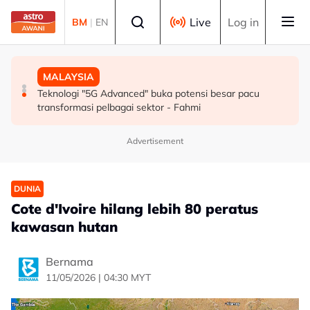
Skip to main content
Select language
Live
Log in
BM
|
EN
SUKAN
MALAYSIA
MALAYSIA
Mohamed Salah sertai Trabzonspor, terima €17 juta
Berita tempatan pilihan sepanjang hari ini
Teknologi "5G Advanced" buka potensi besar pacu
semusim
transformasi pelbagai sektor - Fahmi
Advertisement
DUNIA
Cote d'Ivoire hilang lebih 80 peratus
kawasan hutan
Bernama
11/05/2026 | 04:30 MYT