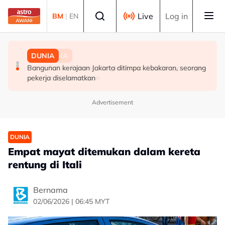
Skip to main content
Select language
Live
Log in
BM
|
EN
DUNIA
MALAYSIA
DUNIA
Menteri Luar Iran seru negara Islam "bergantung
Puteri Sultan Pahang, Tengku Ilyana Alia dan pasangan
Bangunan kerajaan Jakarta ditimpa kebakaran, seorang
sesama sendiri"
selamat diijabkabulkan
pekerja diselamatkan
Advertisement
DUNIA
Empat mayat ditemukan dalam kereta
rentung di Itali
Bernama
02/06/2026 | 06:45 MYT