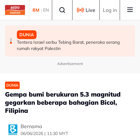
Skip to main content
Select language
Live
Log in
BM
|
EN
MALAYSIA
MALAYSIA
DUNIA
Tindakan AKPS sita kontena bawa muatan ke Israel
AKPS tahan kontena disyaki bawa dagangan untuk
Tentera Israel serbu Tebing Barat, peneroka serang
bukti ketegasan Malaysia - PM Anwar
dieksport ke Israel
rumah rakyat Palestin
Advertisement
DUNIA
Gempa bumi berukuran 5.3 magnitud
gegarkan beberapa bahagian Bicol,
Filipina
Bernama
06/06/2026 | 11:30 MYT