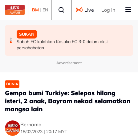
Skip to main content
Select language
Live
Log in
BM
|
EN
MALAYSIA
MALAYSIA
SUKAN
Bersediakah Malaysia menghadapi dekad digital
Lelaki tanpa dokumen ditahan, pukul, ugut gantung adik
Sabah FC kalahkan Kasuka FC 3-0 dalam aksi
seterusnya?
tiri
persahabatan
Advertisement
DUNIA
Gempa bumi Turkiye: Selepas hilang
isteri, 2 anak, Bayram nekad selamatkan
mangsa lain
Bernama
18/02/2023 | 20:17 MYT