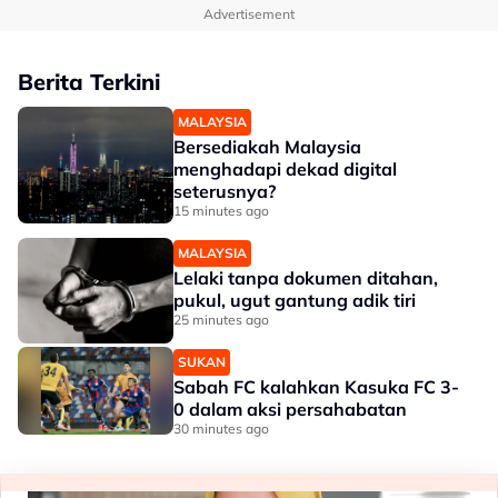
Advertisement
Berita Terkini
MALAYSIA
Bersediakah Malaysia
menghadapi dekad digital
seterusnya?
15 minutes ago
MALAYSIA
Lelaki tanpa dokumen ditahan,
pukul, ugut gantung adik tiri
25 minutes ago
SUKAN
Sabah FC kalahkan Kasuka FC 3-
0 dalam aksi persahabatan
30 minutes ago