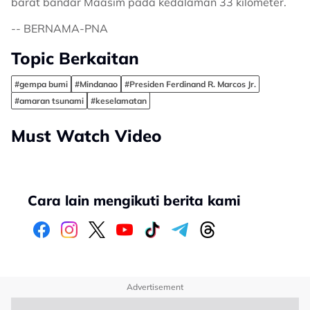
barat bandar Maasim pada kedalaman 33 kilometer.
-- BERNAMA-PNA
Topic Berkaitan
#gempa bumi
#Mindanao
#Presiden Ferdinand R. Marcos Jr.
#amaran tsunami
#keselamatan
Must Watch Video
Cara lain mengikuti berita kami
Advertisement