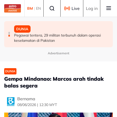
Skip to main content
Select language
Live
Log in
BM
|
EN
DUNIA
DUNIA
DUNIA
Finland tutup semua laluan haiwan di sempadan dengan
Indonesia pertingkat operasi pemadaman kebakaran di
Pegawai tentera, 29 militan terbunuh dalam operasi
Rusia susulan demam babi Afrika
barat Kalimantan
keselamatan di Pakistan
Advertisement
DUNIA
Gempa Mindanao: Marcos arah tindak
balas segera
Bernama
08/06/2026 | 12:30 MYT