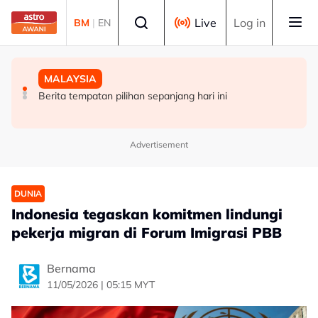
Skip to main content
Select language
Live
Log in
BM
|
EN
MALAYSIA
DUNIA
MALAYSIA
Pengacara, ahli perniagaan ditahan bantu siasatan
PM Thailand arah undang-undang senjata api diperketat
Berita tempatan pilihan sepanjang hari ini
audio siar sentuh isu sensitiviti agama
selepas insiden tembakan di sekolah
Advertisement
DUNIA
Indonesia tegaskan komitmen lindungi
pekerja migran di Forum Imigrasi PBB
Bernama
11/05/2026 | 05:15 MYT