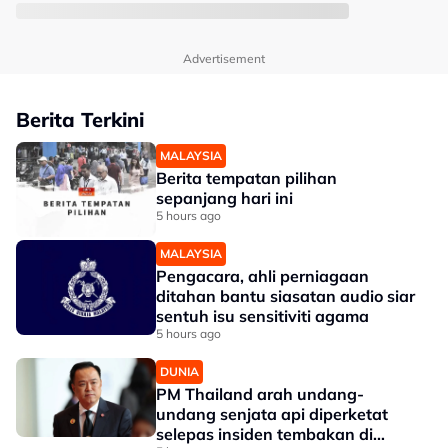
Advertisement
Berita Terkini
MALAYSIA
Berita tempatan pilihan
sepanjang hari ini
5 hours ago
MALAYSIA
Pengacara, ahli perniagaan
ditahan bantu siasatan audio siar
sentuh isu sensitiviti agama
5 hours ago
DUNIA
PM Thailand arah undang-
undang senjata api diperketat
selepas insiden tembakan di