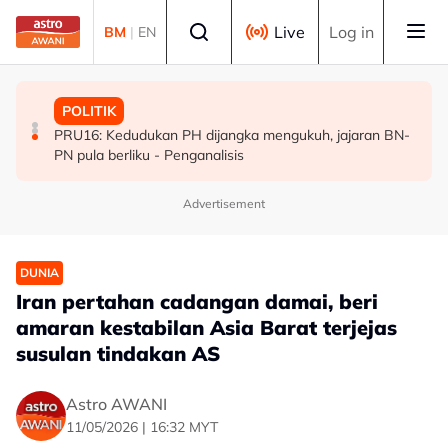
Skip to main content
Select language
Live
Log in
BM
|
EN
POLITIK
MALAYSIA
POLITIK
[TERKINI] 10 ADUN BN-PN dilantik Exco, terajui
MAG wajibkan saringan dadah 1,260 juruterbang
PRU16: Kedudukan PH dijangka mengukuh, jajaran BN-
pentadbiran Negeri Sembilan
Malaysia Airlines
PN pula berliku - Penganalisis
Advertisement
DUNIA
Iran pertahan cadangan damai, beri
amaran kestabilan Asia Barat terjejas
susulan tindakan AS
Astro AWANI
11/05/2026 | 16:32 MYT