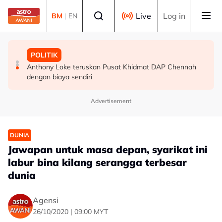
Skip to main content
Select language
Live
Log in
BM
|
EN
BISNES
MALAYSIA
POLITIK
e-dompet semakin sebati dalam rutin harian rakyat
TLDM perlu aset moden hadapi cabaran maritim
Anthony Loke teruskan Pusat Khidmat DAP Chennah
Malaysia - Ipsos
kompleks - Mohamed Khaled
dengan biaya sendiri
Advertisement
DUNIA
Jawapan untuk masa depan, syarikat ini
labur bina kilang serangga terbesar
dunia
Agensi
26/10/2020 | 09:00 MYT