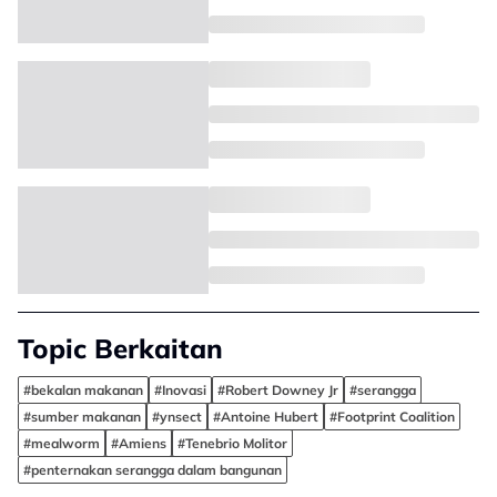
Topic Berkaitan
#bekalan makanan
#Inovasi
#Robert Downey Jr
#serangga
#sumber makanan
#ynsect
#Antoine Hubert
#Footprint Coalition
#mealworm
#Amiens
#Tenebrio Molitor
#penternakan serangga dalam bangunan