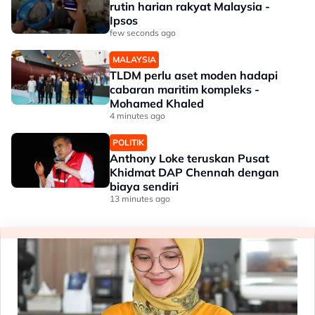
rutin harian rakyat Malaysia -
Ipsos
few seconds ago
MALAYSIA
TLDM perlu aset moden hadapi
cabaran maritim kompleks -
Mohamed Khaled
4 minutes ago
POLITIK
Anthony Loke teruskan Pusat
Khidmat DAP Chennah dengan
biaya sendiri
13 minutes ago