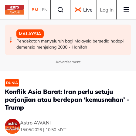
Skip to main content
Select language
Live
Log in
BM
|
EN
DUNIA
DUNIA
MALAYSIA
Kebakaran hutan di Gunung Bromo cecah 60 hektar,
Jerman naikkan anggaran kematian berkaitan haba
Pendekatan menyeluruh bagi Malaysia bersedia hadapi
sokongan udara digerakkan
kepada hampir 12,000
demensia menjelang 2030 - Hanifah
Advertisement
DUNIA
Konflik Asia Barat: Iran perlu setuju
perjanjian atau berdepan ‘kemusnahan’ -
Trump
Astro AWANI
15/05/2026 | 10:50 MYT