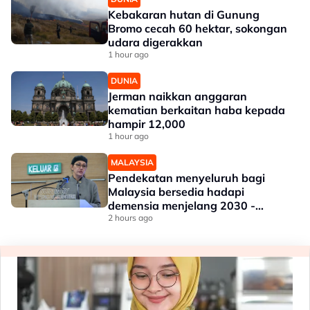
Kebakaran hutan di Gunung
Bromo cecah 60 hektar, sokongan
udara digerakkan
1 hour ago
DUNIA
Jerman naikkan anggaran
kematian berkaitan haba kepada
hampir 12,000
1 hour ago
MALAYSIA
Pendekatan menyeluruh bagi
Malaysia bersedia hadapi
demensia menjelang 2030 -
Hanifah
2 hours ago