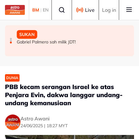
Skip to main content
Select language
Live
Log in
BM
|
EN
DUNIA
MALAYSIA
SUKAN
Korea Selatan: Kes penyakit berkaitan haba meningkat
TMJ terima menghadap pemilik bersama Chelsea FC
Gabriel Palmero sah milik JDT!
hampir tiga kali ganda
menjelang aksi persahabatan malam ini
DUNIA
PBB kecam serangan Israel ke atas
Penjara Evin, dakwa langgar undang-
undang kemanusiaan
Astro Awani
24/06/2025 | 18:27 MYT