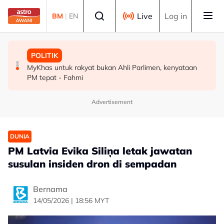
Skip to main content
Select language
Live
Log in
BM
|
EN
MALAYSIA
MALAYSIA
POLITIK
Terengganu adakan sesi libat urus bincang isu
Khaled Nordin adakan lawatan kerja ke Vietnam,
MyKhas untuk rakyat bukan Ahli Parlimen, kenyataan
kerosakan terumbu karang di Pulau Redang
Kemboja pacu agenda pertahanan
PM tepat - Fahmi
Advertisement
DUNIA
PM Latvia Evika Siliņa letak jawatan
susulan insiden dron di sempadan
Bernama
14/05/2026 | 18:56 MYT