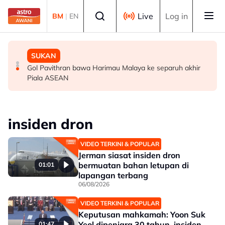
Skip to main content
Select language
Live
Log in
BM
|
EN
MALAYSIA
MALAYSIA
SUKAN
Berita tempatan pilihan sepanjang hari ini
Bapa lemas cuba selamatkan anak jatuh kolam ikan
Gol Pavithran bawa Harimau Malaya ke separuh akhir
Piala ASEAN
insiden dron
VIDEO TERKINI & POPULAR
Jerman siasat insiden dron
bermuatan bahan letupan di
01:01
lapangan terbang
06/08/2026
VIDEO TERKINI & POPULAR
Keputusan mahkamah: Yoon Suk
Yeol dipenjara 30 tahun, insiden
01:47