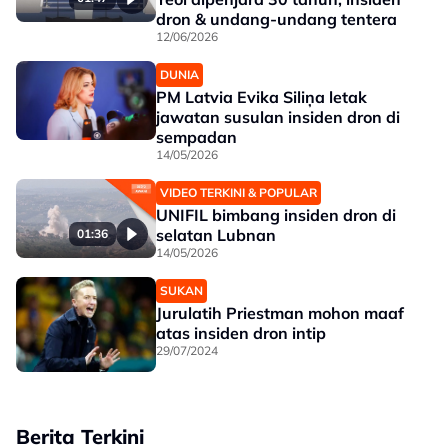
dron & undang-undang tentera
12/06/2026
DUNIA
PM Latvia Evika Siliņa letak
jawatan susulan insiden dron di
sempadan
14/05/2026
VIDEO TERKINI & POPULAR
UNIFIL bimbang insiden dron di
selatan Lubnan
01:36
14/05/2026
SUKAN
Jurulatih Priestman mohon maaf
atas insiden dron intip
29/07/2024
Berita Terkini