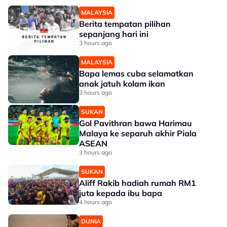
MALAYSIA
Berita tempatan pilihan
sepanjang hari ini
3 hours ago
MALAYSIA
Bapa lemas cuba selamatkan
anak jatuh kolam ikan
3 hours ago
SUKAN
Gol Pavithran bawa Harimau
Malaya ke separuh akhir Piala
ASEAN
3 hours ago
SUKAN
Aliff Rakib hadiah rumah RM1
juta kepada ibu bapa
4 hours ago
DUNIA