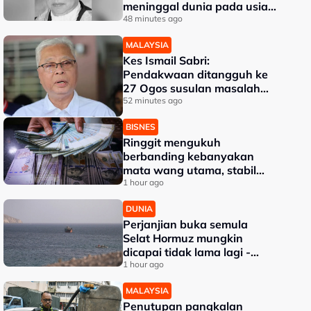
meninggal dunia pada usia
91 tahun
48 minutes ago
MALAYSIA
Kes Ismail Sabri:
Pendakwaan ditangguh ke
27 Ogos susulan masalah
kesihatan
52 minutes ago
BISNES
Ringgit mengukuh
berbanding kebanyakan
mata wang utama, stabil
dengan dolar AS
1 hour ago
DUNIA
Perjanjian buka semula
Selat Hormuz mungkin
dicapai tidak lama lagi -
Trump
1 hour ago
MALAYSIA
Penutupan pangkalan