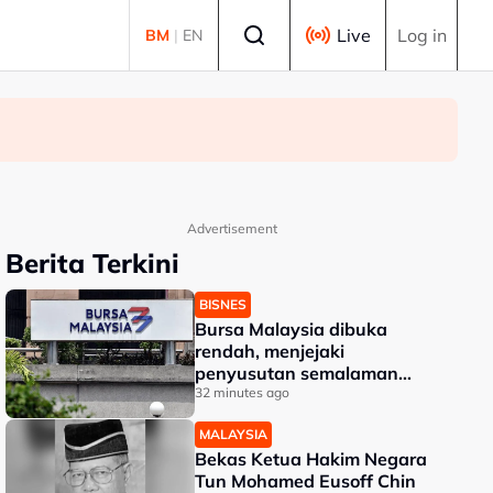
Select language
Live
Log in
BM
|
EN
Advertisement
Berita Terkini
BISNES
Bursa Malaysia dibuka
rendah, menjejaki
penyusutan semalaman
Wall Street
32 minutes ago
MALAYSIA
Bekas Ketua Hakim Negara
Tun Mohamed Eusoff Chin