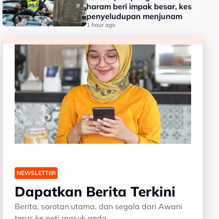
haram beri impak besar, kes
penyeludupan menjunam
1 hour ago
NEWSLETTER
Dapatkan Berita Terkini
Berita, sorotan utama, dan segala dari Awani
terus ke peti masuk anda.