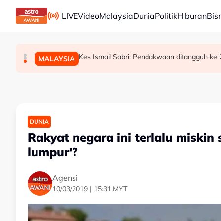
Skip to main content
LIVE
Video
Malaysia
Dunia
Politik
Hiburan
Bis
Bursa Malaysia dibuka rendah, menjejaki penyu
Bekas Ketua Hakim Negara Tun Mohamed Eus
Kes Ismail Sabri: Pendakwaan ditangguh ke
BISNES
MALAYSIA
MALAYSIA
DUNIA
Rakyat negara ini terlalu miski
lumpur'?
Agensi
10/03/2019 | 15:31 MYT