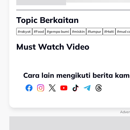
Topic Berkaitan
#rakyat
#Food
#gempa bumi
#miskin
#lumpur
#Haiti
#mud c
Must Watch Video
Cara lain mengikuti berita kam
Adver