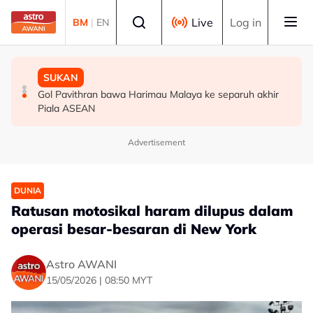
Skip to main content
Select language
Live
Log in
BM
|
EN
MALAYSIA
MALAYSIA
SUKAN
Berita tempatan pilihan sepanjang hari ini
Bapa lemas cuba selamatkan anak jatuh kolam ikan
Gol Pavithran bawa Harimau Malaya ke separuh akhir
Piala ASEAN
Advertisement
DUNIA
Ratusan motosikal haram dilupus dalam
operasi besar-besaran di New York
Astro AWANI
15/05/2026 | 08:50 MYT