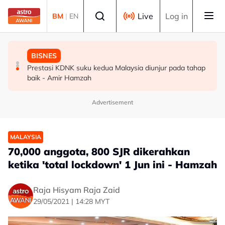
Skip to main content
Select language
Live
Log in
BM
|
EN
MALAYSIA
MALAYSIA
BISNES
Gulf Air buka tempahan penerbangan ke KLIA
Culas dalam pengurusan projek kerajaan punca
Prestasi KDNK suku kedua Malaysia diunjur pada tahap
menjelang F1
kerugian wang pembayar cukai - Akmal
baik - Amir Hamzah
Advertisement
MALAYSIA
70,000 anggota, 800 SJR dikerahkan
ketika 'total lockdown' 1 Jun ini - Hamzah
Raja Hisyam Raja Zaid
29/05/2021 | 14:28 MYT