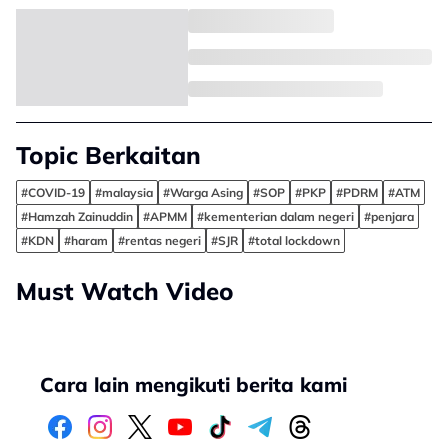
Topic Berkaitan
#COVID-19
#malaysia
#Warga Asing
#SOP
#PKP
#PDRM
#ATM
#Hamzah Zainuddin
#APMM
#kementerian dalam negeri
#penjara
#KDN
#haram
#rentas negeri
#SJR
#total lockdown
Must Watch Video
Cara lain mengikuti berita kami