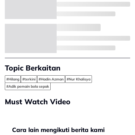
Topic Berkaitan
#Hilang
#terkini
#Hadin Azman
#Nur Khalisya
#Adik pemain bola sepak
Must Watch Video
Cara lain mengikuti berita kami