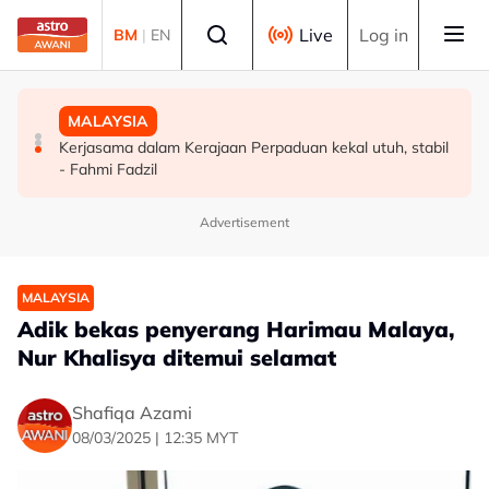
Skip to main content
Select language
Live
Log in
BM
|
EN
POLITIK
DUNIA
MALAYSIA
'Rafizi hipokrit, masuk PRN Melaka bantu UMNO pecah
UNESCO sahkan Beijing sebagai "Ibu Kota Seni Bina
Kerjasama dalam Kerajaan Perpaduan kekal utuh, stabil
undi PH' - AMK
Dunia" 2029
- Fahmi Fadzil
Advertisement
MALAYSIA
Adik bekas penyerang Harimau Malaya,
Nur Khalisya ditemui selamat
Shafiqa Azami
08/03/2025 | 12:35 MYT