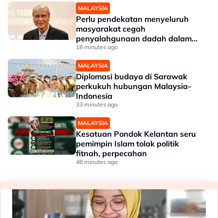
MALAYSIA
Perlu pendekatan menyeluruh
masyarakat cegah
penyalahgunaan dadah dalam
kalangan kanak-kanak - Lee Lam
18 minutes ago
Thye
MALAYSIA
Diplomasi budaya di Sarawak
perkukuh hubungan Malaysia-
Indonesia
33 minutes ago
MALAYSIA
Kesatuan Pondok Kelantan seru
pemimpin Islam tolak politik
fitnah, perpecahan
48 minutes ago