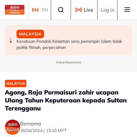
Skip to main content
Select language
Live
Log in
BM
|
EN
MALAYSIA
MALAYSIA
MALAYSIA
Perlu pendekatan menyeluruh masyarakat cegah
Diplomasi budaya di Sarawak perkukuh hubungan
Kesatuan Pondok Kelantan seru pemimpin Islam tolak
penyalahgunaan dadah dalam kalangan kanak-kanak -
Malaysia-Indonesia
politik fitnah, perpecahan
Lee Lam Thye
Advertisement
MALAYSIA
Agong, Raja Permaisuri zahir ucapan
Ulang Tahun Keputeraan kepada Sultan
Terengganu
Bernama
26/04/2024 | 13:10 MYT