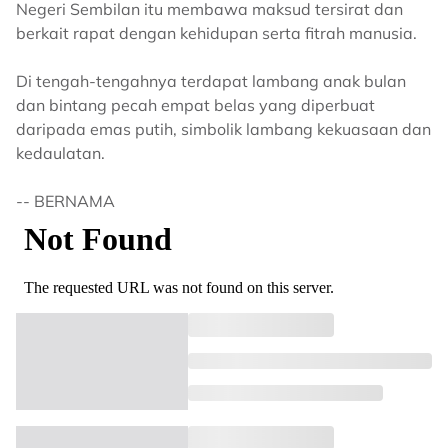
Negeri Sembilan itu membawa maksud tersirat dan
berkait rapat dengan kehidupan serta fitrah manusia.
Di tengah-tengahnya terdapat lambang anak bulan
dan bintang pecah empat belas yang diperbuat
daripada emas putih, simbolik lambang kekuasaan dan
kedaulatan.
-- BERNAMA