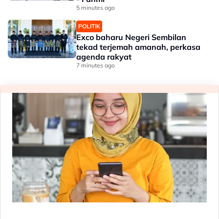
5 minutes ago
POLITIK
Exco baharu Negeri Sembilan
tekad terjemah amanah, perkasa
agenda rakyat
7 minutes ago