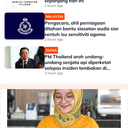
sepanjang hari ini
2 hours ago
MALAYSIA
Pengacara, ahli perniagaan
ditahan bantu siasatan audio siar
sentuh isu sensitiviti agama
2 hours ago
DUNIA
PM Thailand arah undang-
undang senjata api diperketat
selepas insiden tembakan di
sekolah
3 hours ago