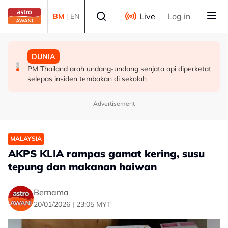
Skip to main content
Select language
Live
Log in
BM
|
EN
MALAYSIA
MALAYSIA
DUNIA
Berita tempatan pilihan sepanjang hari ini
Pengacara, ahli perniagaan ditahan bantu siasatan
PM Thailand arah undang-undang senjata api diperketat
audio siar sentuh isu sensitiviti agama
selepas insiden tembakan di sekolah
Advertisement
MALAYSIA
AKPS KLIA rampas gamat kering, susu
tepung dan makanan haiwan
Bernama
20/01/2026 | 23:05 MYT