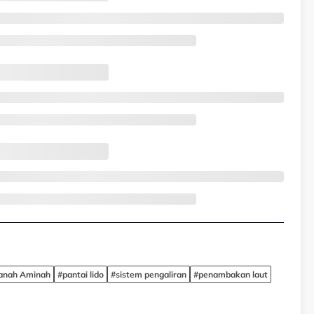
tanah Aminah
#pantai lido
#sistem pengaliran
#penambakan laut