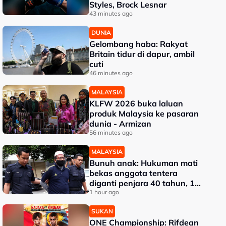
Styles, Brock Lesnar
43 minutes ago
DUNIA
Gelombang haba: Rakyat
Britain tidur di dapur, ambil
cuti
46 minutes ago
MALAYSIA
KLFW 2026 buka laluan
produk Malaysia ke pasaran
dunia - Armizan
56 minutes ago
MALAYSIA
Bunuh anak: Hukuman mati
bekas anggota tentera
diganti penjara 40 tahun, 12
sebatan
1 hour ago
SUKAN
ONE Championship: Rifdean