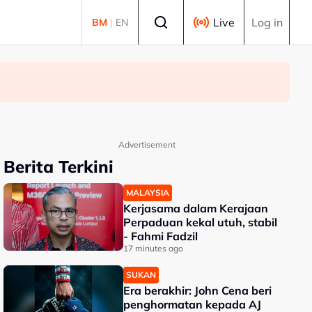
Select language
Live
Log in
BM
|
EN
Advertisement
Berita Terkini
MALAYSIA
Kerjasama dalam Kerajaan
Perpaduan kekal utuh, stabil
- Fahmi Fadzil
17 minutes ago
SUKAN
Era berakhir: John Cena beri
penghormatan kepada AJ