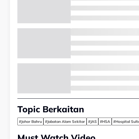
Topic Berkaitan
#Johor Bahru
#Jabatan Alam Sekitar
#JAS
#HSA
#Hospital Sul
Must Watch Video