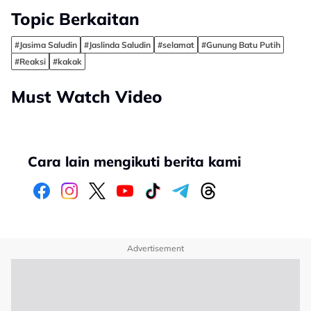
Topic Berkaitan
#Jasima Saludin
#Jaslinda Saludin
#selamat
#Gunung Batu Putih
#Reaksi
#kakak
Must Watch Video
Cara lain mengikuti berita kami
Advertisement