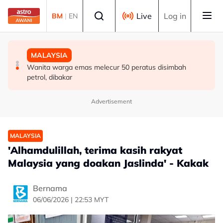
Skip to main content
Select language
Live
Log in
BM
|
EN
MALAYSIA
DUNIA
MALAYSIA
Berita tempatan pilihan sepanjang hari ini
Singapura sambut Hari Kebangsaan ke-61, NDP kembali
Wanita warga emas melecur 50 peratus disimbah
ke Stadium Negara
petrol, dibakar
Advertisement
MALAYSIA
'Alhamdulillah, terima kasih rakyat
Malaysia yang doakan Jaslinda' - Kakak
Bernama
06/06/2026 | 22:53 MYT