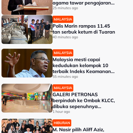
agama tawar pengajaran
kepada dunia - Aaron
25 minutes ago
MALAYSIA
Polis Marin rampas 11.45
tan serbuk ketum di Tuaran
40 minutes ago
MALAYSIA
Malaysia mesti capai
kedudukan kelompok 10
terbaik Indeks Keamanan
Global - Saifuddin Nasution
55 minutes ago
MALAYSIA
GALERI PETRONAS
berpindah ke Ombak KLCC,
dibuka sepenuhnya
menjelang penghujung 2027
1 hour ago
HIBURAN
M. Nasir pilih Aliff Aziz,