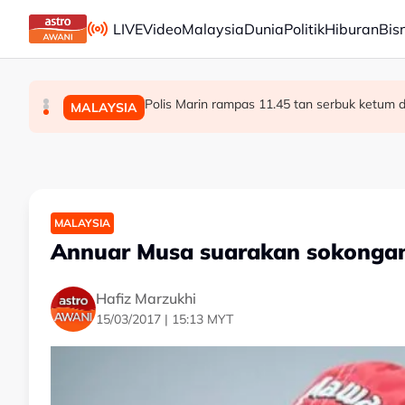
Skip to main content
LIVE
Video
Malaysia
Dunia
Politik
Hiburan
Bis
Kes penagihan dadah di Terengganu turun 7
Pengalaman Malaysia tangani kepelbagaian 
Polis Marin rampas 11.45 tan serbuk ketum d
MALAYSIA
MALAYSIA
MALAYSIA
MALAYSIA
Annuar Musa suarakan sokonga
Hafiz Marzukhi
15/03/2017 | 15:13 MYT