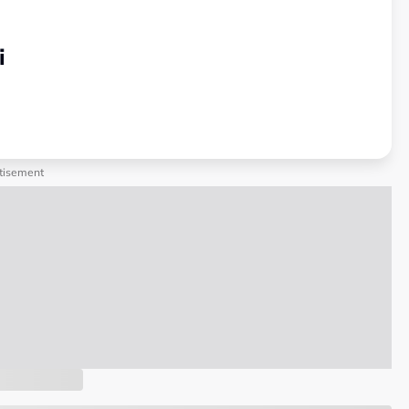
i
tisement