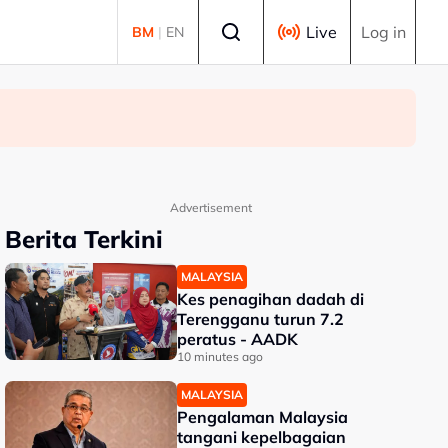
Select language
Live
Log in
BM
|
EN
Advertisement
Berita Terkini
MALAYSIA
Kes penagihan dadah di
Terengganu turun 7.2
peratus - AADK
10 minutes ago
MALAYSIA
Pengalaman Malaysia
tangani kepelbagaian