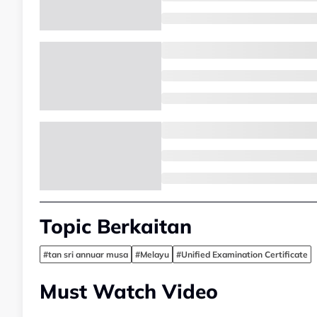
Topic Berkaitan
#tan sri annuar musa
#Melayu
#Unified Examination Certificate
Must Watch Video