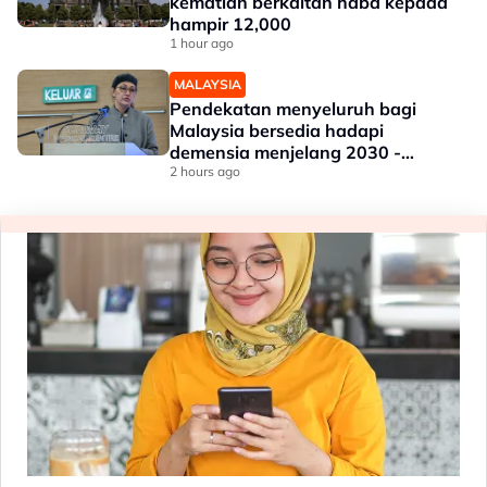
kematian berkaitan haba kepada
hampir 12,000
1 hour ago
MALAYSIA
Pendekatan menyeluruh bagi
Malaysia bersedia hadapi
demensia menjelang 2030 -
Hanifah
2 hours ago