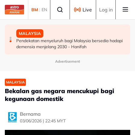
Skip to main content
Select language
Live
Log in
BM
|
EN
DUNIA
DUNIA
MALAYSIA
Kebakaran hutan di Gunung Bromo cecah 60 hektar,
Jerman naikkan anggaran kematian berkaitan haba
Pendekatan menyeluruh bagi Malaysia bersedia hadapi
sokongan udara digerakkan
kepada hampir 12,000
demensia menjelang 2030 - Hanifah
Advertisement
MALAYSIA
Bekalan gas negara mencukupi bagi
kegunaan domestik
Bernama
03/06/2026 | 22:45 MYT