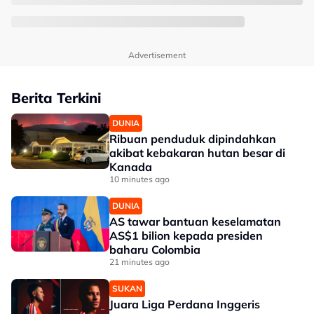
Advertisement
Berita Terkini
DUNIA
Ribuan penduduk dipindahkan
akibat kebakaran hutan besar di
Kanada
10 minutes ago
DUNIA
AS tawar bantuan keselamatan
AS$1 bilion kepada presiden
baharu Colombia
21 minutes ago
SUKAN
Juara Liga Perdana Inggeris