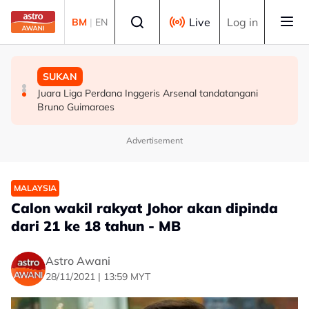
Skip to main content
Select language
Live
Log in
BM
|
EN
DUNIA
DUNIA
SUKAN
Ribuan penduduk dipindahkan akibat kebakaran hutan
AS tawar bantuan keselamatan AS$1 bilion kepada
Juara Liga Perdana Inggeris Arsenal tandatangani
besar di Kanada
presiden baharu Colombia
Bruno Guimaraes
Advertisement
MALAYSIA
Calon wakil rakyat Johor akan dipinda
dari 21 ke 18 tahun - MB
Astro Awani
28/11/2021 | 13:59 MYT