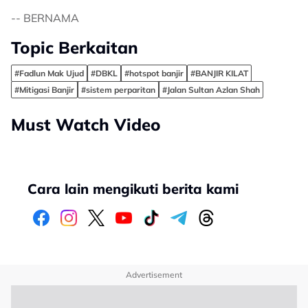
-- BERNAMA
Topic Berkaitan
#Fadlun Mak Ujud
#DBKL
#hotspot banjir
#BANJIR KILAT
#Mitigasi Banjir
#sistem perparitan
#Jalan Sultan Azlan Shah
Must Watch Video
Cara lain mengikuti berita kami
Advertisement