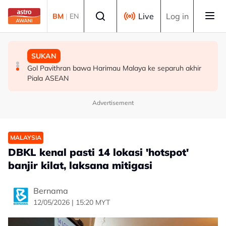
Skip to main content
Select language
Live
Log in
BM
|
EN
MALAYSIA
MALAYSIA
SUKAN
Berita tempatan pilihan sepanjang hari ini
Bapa lemas cuba selamatkan anak jatuh kolam ikan
Gol Pavithran bawa Harimau Malaya ke separuh akhir
Piala ASEAN
Advertisement
MALAYSIA
DBKL kenal pasti 14 lokasi 'hotspot'
banjir kilat, laksana mitigasi
Bernama
12/05/2026 | 15:20 MYT