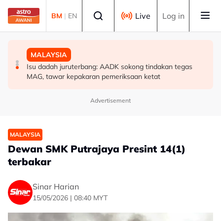
Skip to main content
Select language
Live
Log in
BM
|
EN
POLITIK
MALAYSIA
MALAYSIA
'Pihak ketiga' jangan ganggu usaha persefahaman parti
RCI Tabung Haji: SPRM, PDRM, LHDN mula 'gempur'
Isu dadah juruterbang: AADK sokong tindakan tegas
Melayu - Asyraf Wajdi
individu terlibat siasatan
MAG, tawar kepakaran pemeriksaan ketat
Advertisement
MALAYSIA
Dewan SMK Putrajaya Presint 14(1)
terbakar
Sinar Harian
15/05/2026 | 08:40 MYT