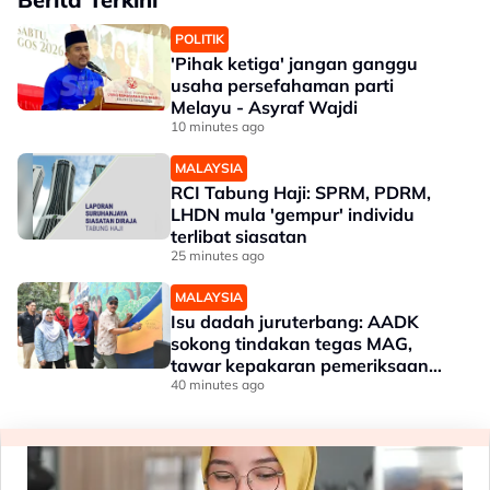
POLITIK
'Pihak ketiga' jangan ganggu
usaha persefahaman parti
Melayu - Asyraf Wajdi
10 minutes ago
MALAYSIA
RCI Tabung Haji: SPRM, PDRM,
LHDN mula 'gempur' individu
terlibat siasatan
25 minutes ago
MALAYSIA
Isu dadah juruterbang: AADK
sokong tindakan tegas MAG,
tawar kepakaran pemeriksaan
ketat
40 minutes ago