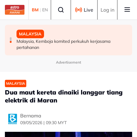
Skip to main content
Select language
Live
Log in
BM
|
EN
MALAYSIA
MALAYSIA
MALAYSIA
91.7 peratus pekerja tetap GLIC, GLC terima gaji
Daie Madani, beberapa pertubuhan serah memorandum
Malaysia, Kemboja komited perkukuh kerjasama
sekurang-kurangnya RM3,100 setakat akhir 2025
sokong pemerkasaan integriti Tabung Haji
pertahanan
Advertisement
MALAYSIA
Dua maut kereta dinaiki langgar tiang
elektrik di Maran
Bernama
09/05/2026 | 09:30 MYT