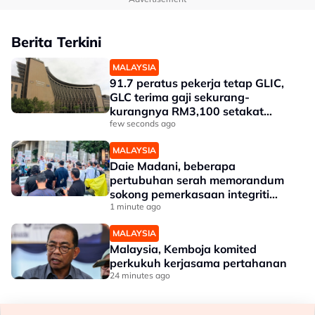
Berita Terkini
MALAYSIA
91.7 peratus pekerja tetap GLIC,
GLC terima gaji sekurang-
kurangnya RM3,100 setakat
akhir 2025
few seconds ago
MALAYSIA
Daie Madani, beberapa
pertubuhan serah memorandum
sokong pemerkasaan integriti
Tabung Haji
1 minute ago
MALAYSIA
Malaysia, Kemboja komited
perkukuh kerjasama pertahanan
24 minutes ago