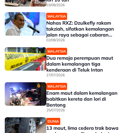
03/08/2026
MALAYSIA
Nahas RXZ: Dzulkefly rakam
takziah, sifatkan kemalangan
jalan raya sebagai cabaran
kesihatan awam
02/08/2026
MALAYSIA
Dua remaja perempuan maut
dalam kemalangan tiga
kenderaan di Teluk Intan
27/07/2026
MALAYSIA
Enam maut dalam kemalangan
babitkan kereta dan lori di
Bentong
25/07/2026
DUNIA
13 maut, lima cedera trak bawa