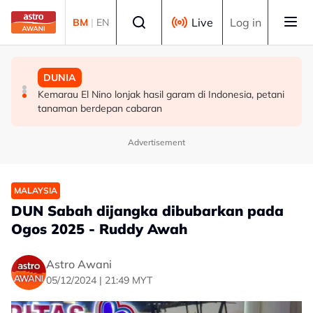
Skip to main content
Select language
Live
Log in
BM
|
EN
DUNIA
SUKAN
DUNIA
Greece keluar amaran merah susulan risiko kebakaran
Al Ahli lantik Marino Pusic sebagai ketua jurulatih
Kemarau El Nino lonjak hasil garam di Indonesia, petani
hutan sangat tinggi
baharu
tanaman berdepan cabaran
Advertisement
MALAYSIA
DUN Sabah dijangka dibubarkan pada
Ogos 2025 - Ruddy Awah
Astro Awani
05/12/2024 | 21:49 MYT