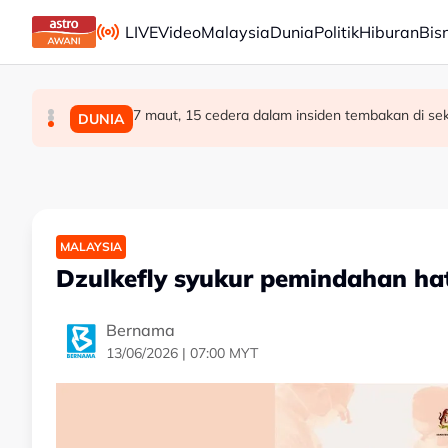
Skip to main content
LIVE
Video
Malaysia
Dunia
Politik
Hiburan
Bis
7 maut, 15 cedera dalam insiden tembakan di sek
RCI Tabung Haji: 'Jika tidak boleh sanggah fakt
Exco Negeri Sembilan: Risiko kemungkinan wuju
POLITIK
POLITIK
DUNIA
MALAYSIA
Dzulkefly syukur pemindahan hat
Bernama
13/06/2026 | 07:00 MYT