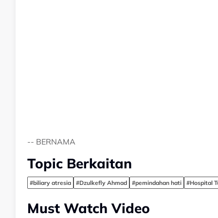
-- BERNAMA
Topic Berkaitan
#biliary atresia
#Dzulkefly Ahmad
#pemindahan hati
#Hospital 
Must Watch Video