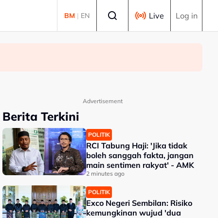
Select language
Live
Log in
BM
|
EN
Advertisement
Berita Terkini
POLITIK
RCI Tabung Haji: 'Jika tidak
boleh sanggah fakta, jangan
main sentimen rakyat' - AMK
2 minutes ago
POLITIK
Exco Negeri Sembilan: Risiko
kemungkinan wujud 'dua