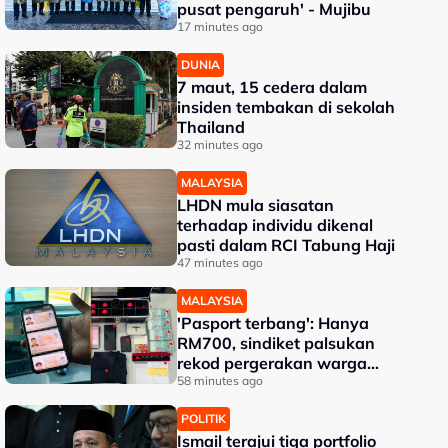
pusat pengaruh' - Mujibu
17 minutes ago
DUNIA
7 maut, 15 cedera dalam
insiden tembakan di sekolah
Thailand
32 minutes ago
MALAYSIA
LHDN mula siasatan
terhadap individu dikenal
pasti dalam RCI Tabung Haji
47 minutes ago
MALAYSIA
'Pasport terbang': Hanya
RM700, sindiket palsukan
rekod pergerakan warga
asing
58 minutes ago
POLITIK
Ismail terajui tiga portfolio