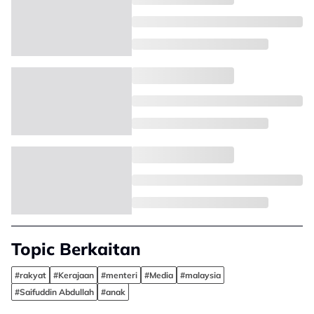
Topic Berkaitan
#rakyat
#Kerajaan
#menteri
#Media
#malaysia
#Saifuddin Abdullah
#anak