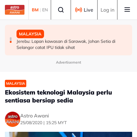
Skip to main content
Select language
Live
Log in
BM
|
EN
MALAYSIA
POLITIK
MALAYSIA
Akar reput, rongga pada pangkal punca pokok tumbang
WARISAN teliti rundingan kerusi bersama STAR, KDM
Jerebu: Lapan kawasan di Sarawak, Johan Setia di
- MBPP
hadapi PRU16 - Shafie
Selangor catat IPU tidak sihat
Advertisement
MALAYSIA
Ekosistem teknologi Malaysia perlu
sentiasa bersiap sedia
Astro Awani
25/08/2020 | 15:25 MYT