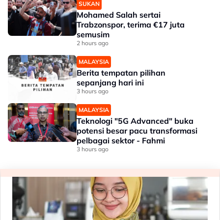
SUKAN
Mohamed Salah sertai
Trabzonspor, terima €17 juta
semusim
2 hours ago
MALAYSIA
Berita tempatan pilihan
sepanjang hari ini
3 hours ago
MALAYSIA
Teknologi "5G Advanced" buka
potensi besar pacu transformasi
pelbagai sektor - Fahmi
3 hours ago