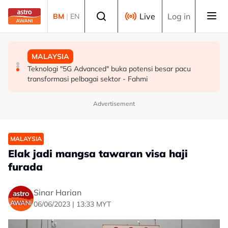
Skip to main content
Select language
Live
Log in
BM
|
EN
SUKAN
MALAYSIA
MALAYSIA
Mohamed Salah sertai Trabzonspor, terima €17 juta
Berita tempatan pilihan sepanjang hari ini
Teknologi "5G Advanced" buka potensi besar pacu
semusim
transformasi pelbagai sektor - Fahmi
Advertisement
MALAYSIA
Elak jadi mangsa tawaran visa haji
furada
Sinar Harian
06/06/2023 | 13:33 MYT