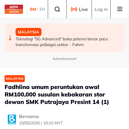
Skip to main content
Select language
Live
Log in
BM
|
EN
SUKAN
MALAYSIA
MALAYSIA
Mohamed Salah sertai Trabzonspor, terima €17 juta
Berita tempatan pilihan sepanjang hari ini
Teknologi "5G Advanced" buka potensi besar pacu
semusim
transformasi pelbagai sektor - Fahmi
Advertisement
MALAYSIA
Fadhlina umum peruntukan awal
RM100,000 susulan kebakaran stor
dewan SMK Putrajaya Presint 14 (1)
Bernama
15/05/2026 | 10:10 MYT