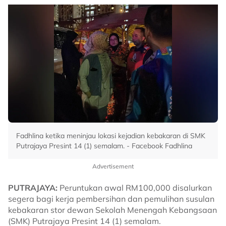
Fadhlina ketika meninjau lokasi kejadian kebakaran di SMK
Putrajaya Presint 14 (1) semalam. - Facebook Fadhlina
Advertisement
PUTRAJAYA:
Peruntukan awal RM100,000 disalurkan
segera bagi kerja pembersihan dan pemulihan susulan
kebakaran stor dewan Sekolah Menengah Kebangsaan
(SMK) Putrajaya Presint 14 (1) semalam.