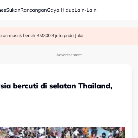
nes
Sukan
Rancangan
Gaya Hidup
Lain-Lain
ba kepada hampir 12,000
aliran masuk bersih RM300.9 juta pada Julai
dia hadapi demensia menjelang 2030 - Hanifah
Advertisement
a bercuti di selatan Thailand,