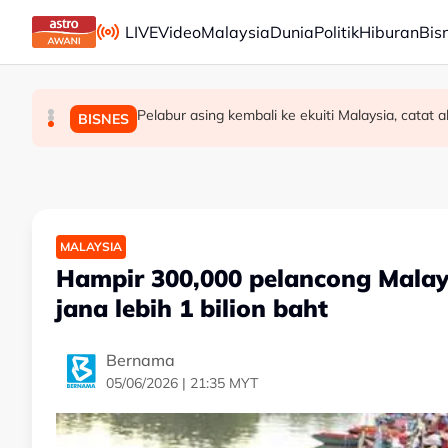
Skip to main content
LIVE
Video
Malaysia
Dunia
Politik
Hiburan
Bis
Jerman naikkan anggaran kematian berkaitan ha
Pelabur asing kembali ke ekuiti Malaysia, catat 
Pendekatan menyeluruh bagi Malaysia berse
DUNIA
MALAYSIA
BISNES
MALAYSIA
Hampir 300,000 pelancong Malaysi
jana lebih 1 bilion baht
Bernama
05/06/2026 | 21:35 MYT