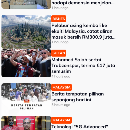
hadapi demensia menjelang
2030 - Hanifah
1 hour ago
BISNES
Pelabur asing kembali ke
ekuiti Malaysia, catat aliran
masuk bersih RM300.9 juta
pada Julai
1 hour ago
SUKAN
Mohamed Salah sertai
Trabzonspor, terima €17 juta
semusim
4 hours ago
MALAYSIA
Berita tempatan pilihan
sepanjang hari ini
5 hours ago
MALAYSIA
Teknologi "5G Advanced"