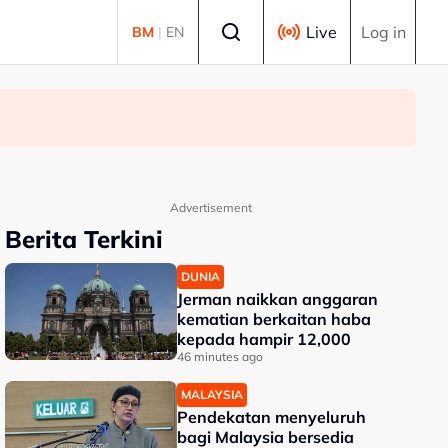
Select language
Live
Log in
BM
|
EN
Advertisement
Berita Terkini
DUNIA
Jerman naikkan anggaran
kematian berkaitan haba
kepada hampir 12,000
46 minutes ago
MALAYSIA
Pendekatan menyeluruh
bagi Malaysia bersedia