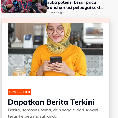
buka potensi besar pacu
transformasi pelbagai sektor
- Fahmi
5 hours ago
NEWSLETTER
Dapatkan Berita Terkini
Berita, sorotan utama, dan segala dari Awani
terus ke peti masuk anda.