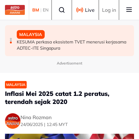
Skip to main content
Select language
Live
Log in
BM
|
EN
MALAYSIA
MALAYSIA
MALAYSIA
Isu penempatan 40 tahun selesai, 120 keluarga di
KESUMA perkasa ekosistem TVET menerusi kerjasama
PDRM nafi kenyataan palsu dikaitkan dengan
Sungkai dan Kuala Bikam terima geran tanah
ADTEC-ITE Singapura
Pemangku Timbalan Ketua Polis Negara
Advertisement
MALAYSIA
Inflasi Mei 2025 catat 1.2 peratus,
terendah sejak 2020
Nina Rozman
24/06/2025 | 12:45 MYT